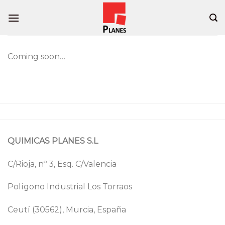
Skip
to
content
Coming soon…
QUIMICAS PLANES S.L
C/Rioja, nº 3, Esq. C/Valencia
Polígono Industrial Los Torraos
Ceutí (30562), Murcia, España