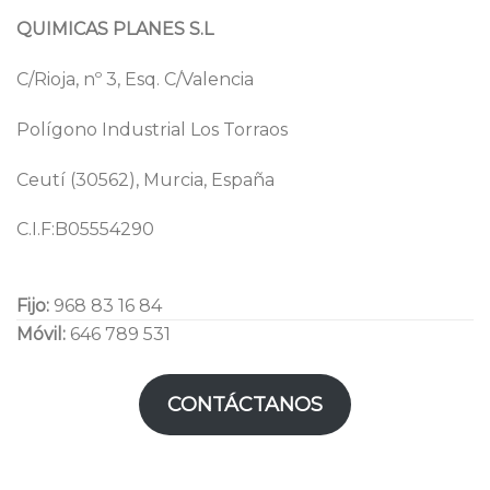
QUIMICAS PLANES S.L
C/Rioja, nº 3, Esq. C/Valencia
Polígono Industrial Los Torraos
Ceutí (30562), Murcia, España
C.I.F:B05554290
Fijo:
968 83 16 84
Móvil:
646 789 531
CONTÁCTANOS