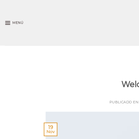
Skip
to
content
MENÚ
Wel
PUBLICADO E
19
Nov