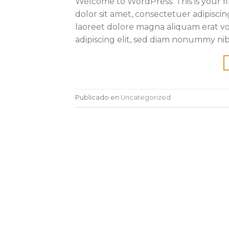
Welcome to WordPress. This is your fir
dolor sit amet, consectetuer adipisc
laoreet dolore magna aliquam erat vo
adipiscing elit, sed diam nonummy ni
Publicado en
Uncategorized