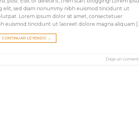
st post. Edit or delete it, then start blogging! Lorem ip
ing elit, sed diam nonummy nibh euismod tincidunt ut
lutpat. Lorem ipsum dolor sit amet, consectetuer
bh euismod tincidunt ut laoreet dolore magna aliquam [
CONTINUAR LEYENDO
→
Deje un coment